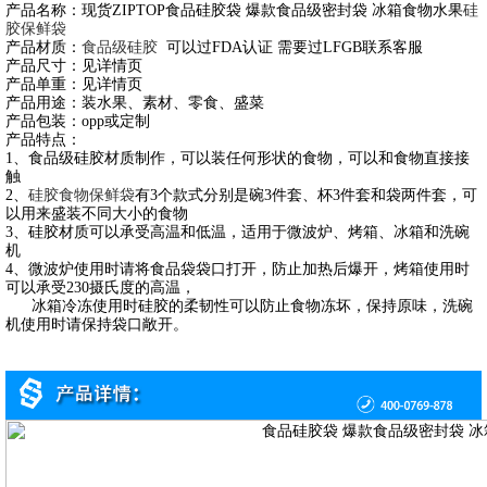
产品名称：现货ZIPTOP食品硅胶袋 爆款食品级密封袋 冰箱食物水果
硅
胶保鲜袋
产品材质：
食品级硅胶
可以过FDA认证 需要过LFGB联系客服
产品尺寸：见详情页
产品单重：见详情页
产品用途：装水果、素材、零食、盛菜
产品包装：opp或定制
产品特点：
1、食品级硅胶材质制作，可以装任何形状的食物，可以和食物直接接
触
2、
硅胶食物保鲜袋
有3个款式分别是碗3件套、杯3件套和袋两件套，可
以用来盛装不同大小的食物
3、硅胶材质可以承受高温和低温，适用于微波炉、烤箱、冰箱和洗碗
机
4、微波炉使用时请将食品袋袋口打开，防止加热后爆开，烤箱使用时
可以承受230摄氏度的高温，
冰箱冷冻使用时硅胶的柔韧性可以防止食物冻坏，保持原味，洗碗
机使用时请保持袋口敞开。