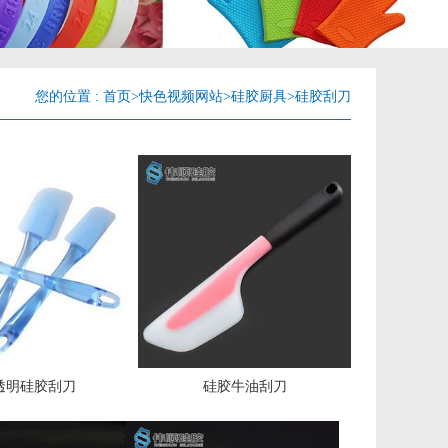
您的位置 :
首页
>
快色视频网站
>
硅胶厨具
>
硅胶刮刀
透明硅胶刮刀
硅胶牛油刮刀