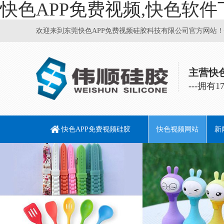
快色APP免费视频,快色软件
欢迎来到东莞快色APP免费视频硅胶科技有限公司官方网站！快色
主营快色
---拥
快色APP免费视频硅胶
快色视频网站
新
快色软件下载
硅胶居家日用
硅胶儿童用品
硅胶宠物用品
硅胶个人护理
硅胶电子产品
硅胶烘焙DIY
硅胶厨具
企
行
常
行
和配件
模具
品