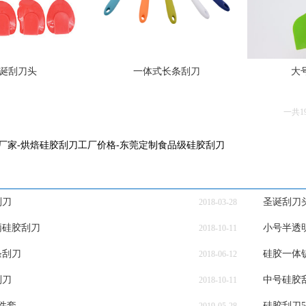
诞刮刀头
一体式长条刮刀
大
一共1
厂家-烘焙硅胶刮刀工厂价格-东莞定制食品级硅胶刮刀
刮刀
圣诞刮刀
2018-03-28
柄硅胶刮刀
小号半透
2018-10-11
条刮刀
硅胶一体
2018-06-12
刮刀
中号硅胶
2018-10-11
件套
硅胶刮刀