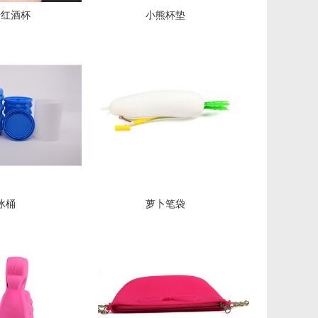
号红酒杯
小熊杯垫
冰桶
萝卜笔袋