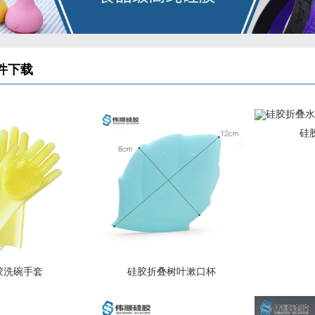
件下载
硅
胶洗碗手套
硅胶折叠树叶漱口杯