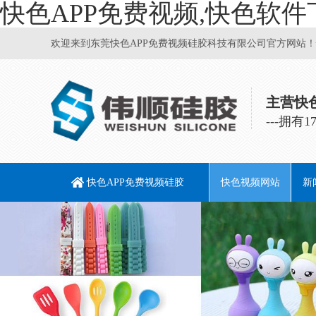
快色APP免费视频,快色软件
欢迎来到东莞快色APP免费视频硅胶科技有限公司官方网站！快色
主营快色
---拥
快色APP免费视频硅胶
快色视频网站
新
快色软件下载
硅胶居家日用
硅胶儿童用品
硅胶宠物用品
硅胶个人护理
硅胶电子产品
硅胶烘焙DIY
硅胶厨具
企
行
常
行
和配件
模具
品