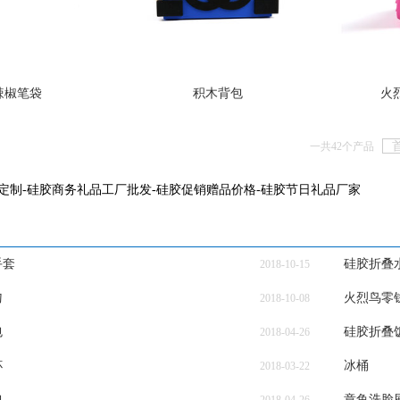
辣椒笔袋
积木背包
火
一共42个产品
定制-硅胶商务礼品工厂批发-硅胶促销赠品价格-硅胶节日礼品厂家
手套
硅胶折叠
2018-10-15
勺
火烈鸟零
2018-10-08
包
硅胶折叠
2018-04-26
杯
冰桶
2018-03-22
包
章鱼洗脸