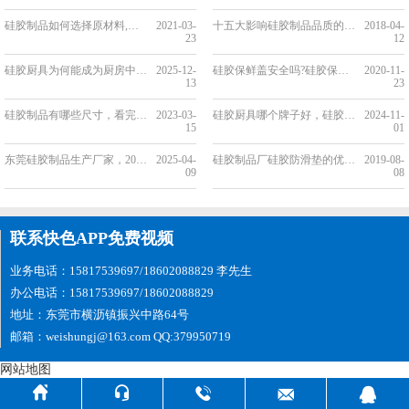
硅胶制品如何选择原材料,一文带你深入了解[行业百科]
2021-03-
十五大影响硅胶制品品质的因素
2018-04-
23
12
硅胶厨具为何能成为厨房中的热门选择，看完你就知道了[最新更新]
2025-12-
硅胶保鲜盖安全吗?硅胶保鲜盖能放心使用吗?
2020-11-
13
23
硅胶制品有哪些尺寸，看完你就知道了[今日资讯]
2023-03-
硅胶厨具哪个牌子好，硅胶厨具品牌排行榜【最新排名】
2024-11-
15
01
东莞硅胶制品生产厂家，2025硅胶制品厂家分享[全网聚焦]
2025-04-
硅胶制品厂硅胶防滑垫的优点和缺点
2019-08-
09
08
联系快色APP免费视频
业务电话：15817539697/18602088829 李先生
办公电话：15817539697/18602088829
地址：东莞市横沥镇振兴中路64号
邮箱：weishungj@163.com QQ:379950719
网站地图




