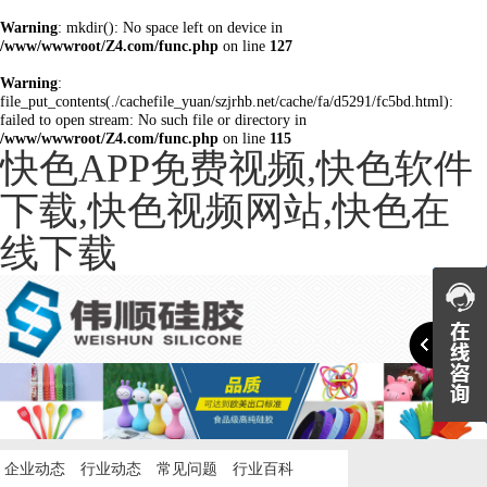
Warning
: mkdir(): No space left on device in
/www/wwwroot/Z4.com/func.php
on line
127
Warning
:
file_put_contents(./cachefile_yuan/szjrhb.net/cache/fa/d5291/fc5bd.html):
failed to open stream: No such file or directory in
/www/wwwroot/Z4.com/func.php
on line
115
快色APP免费视频,快色软件
下载,快色视频网站,快色在
线下载

企业动态
行业动态
常见问题
行业百科