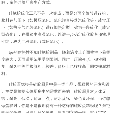
解，东莞硅胶厂家生产方式。
硅橡胶硫化工艺不是一次完成，而是分两个阶段进行的，
胶料在加压下（如模压硫化、硫化罐直接蒸汽硫化等）或常压
下（如热空气连续硫化）进行加热定型，称为一段硫化（或定
型硫化）；在烘箱中高温硫化，以进一步稳定硫化胶各项物理
性能，称为二段硫化（或后硫化）。
tpe的耐热性不如硅橡胶制品，随着温度上升而物性下降幅
度较大，因而适用范围受到限制。同时，压缩变形、弹性回
复、耐久性等同橡胶相比较差，价格上也往往高于同类橡塑材
料。
硅胶蛋糕模是硅胶厨具中是一类产品，蛋糕模的开发和设
计主要是根据实体厨房中的需求而来的，硅胶厨具对人体无
害，耐高、低温，耐蒸、煮，耐水蒸气，绿色又环保。当你想
做蛋糕时，你是不是很期待有一种这样的硅胶蛋糕模呢？鲜艳
靓丽的色彩，可爱活泼的外形，当看到它的一眼，就认定它