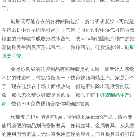
了。
硅胶管可能存在的各种缺陷包括：挤出线或凝胶（可能是
在挤出机中过早固化引起）；气泡（固化过程中湿气可能被双
辊磨的冷却辊筒吸收形成水蒸气，或h-si≡与铂固化产物中的羟
基物质发生副反应形成氢气）；微粒污染。硅胶洗脸刷，
硅胶
防烫手套
。
要是你购买的硅胶制品有那种胶臭的味道，或者让人感觉
不好的味道时，你就得留意一下快色视频网站生产厂家是那个
了，现在硅胶在市场上面很热销，但是不排除出现假货的现
象，那么怎么辨认硅胶是真假呢，那么了解下
硅胶制品生产厂
家
，快色APP免费视频会给你明确的答案！
密胺餐具也可能含有bpa，请购买bpa-free的产品，请不要
使用坚硬的物品划伤密胺餐具，如钢丝球、金属餐具。从儿童
的使用习惯来说，无法避免用坚硬的餐具，而且餐具最好可以