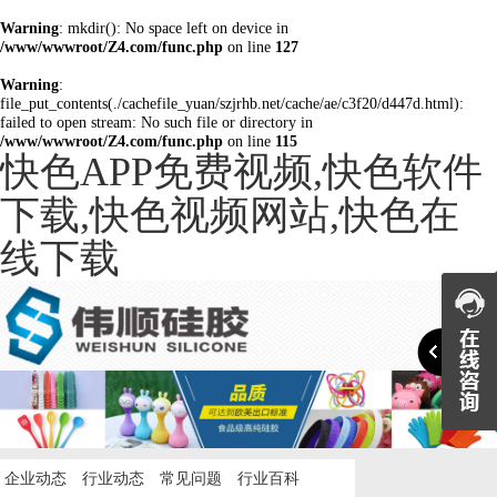
Warning
: mkdir(): No space left on device in
/www/wwwroot/Z4.com/func.php
on line
127
Warning
:
file_put_contents(./cachefile_yuan/szjrhb.net/cache/ae/c3f20/d447d.html):
failed to open stream: No such file or directory in
/www/wwwroot/Z4.com/func.php
on line
115
快色APP免费视频,快色软件
下载,快色视频网站,快色在
线下载

企业动态
行业动态
常见问题
行业百科