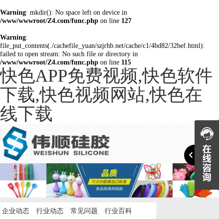
Warning
: mkdir(): No space left on device in
/www/wwwroot/Z4.com/func.php
on line
127
Warning
:
file_put_contents(./cachefile_yuan/szjrhb.net/cache/c1/4bd82/32bef.html):
failed to open stream: No such file or directory in
/www/wwwroot/Z4.com/func.php
on line
115
快色APP免费视频,快色软件
下载,快色视频网站,快色在
线下载

企业动态
行业动态
常见问题
行业百科