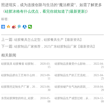
照进现实，成为连接创新与生活的“魔法桥梁”。如需了解更多
《
硅胶冰格有什么优点，看完你就知道了[最新更新]
》
标签:
上一篇:
硅胶餐具怎么定型，硅胶餐具生产【最新资讯】
下一篇:
硅胶制品厂家推荐，2025广东硅胶制品厂家【最新资讯】
相关新闻
硅胶面具 硅胶餐套 硅胶制品用途
2020-03-
硅胶制品质量受什么影响，看完你就知道了[行业知识]
2022-04-
15
21
硅胶制品挤出工艺有什么特点，看完你就知道了[今日更新]
2023-09-
硅胶制品生产的工艺流程,硅胶厂家告诉你[全网解说]
2021-04-
11
25
硅胶围兜定制生产厂家，2023东莞硅胶围兜定制生产厂家推荐[全网解析]
2023-06-
硅胶按键产生气泡的原因_硅胶按键气泡不良解决方法_硅胶按键有气泡怎么办
2018-04-
30
29
东莞硅胶脚垫的特点_硅胶脚垫厂家的生产流程_硅胶脚垫的用途
2018-05-
硅胶制品生产成型过程，从原料到成品需要多久【产品百科】
2024-12-
08
09